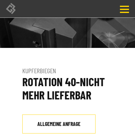
Startseite
Produkte
News
Übersicht
KUPFERBIEGEN
ROTATION 40-NICHT
Messen
Handbieger
MEHR LIEFERBAR
Schulungen
Horizontalbieger
Kontakt
Abkantpresse
Übersicht
ALLGEMEINE ANFRAGE