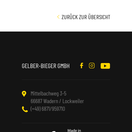
ZURÜCK ZUR ÜBERSICHT
GELBER-BIEGER GMBH
Mittelbachweg 3-5
66687 Wadern / Lockweiler
(+49) 6871/959710